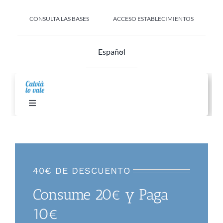
Saltar
al
CONSULTA LAS BASES
ACCESO ESTABLECIMIENTOS
contenido
Español
Toggle
Navigation
Alta Establecimiento
Establecimientos adheridos
40€ DE DESCUENTO
Consume 20€ y Paga
Preguntas frecuentes
10€