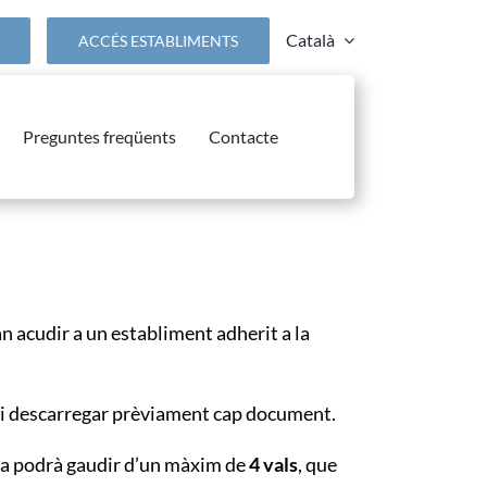
Català
ACCÉS ESTABLIMENTS
Preguntes freqüents
Contacte
 acudir a un establiment adherit a la
 ni descarregar prèviament cap document.
ia podrà gaudir d’un màxim de
4 vals
, que