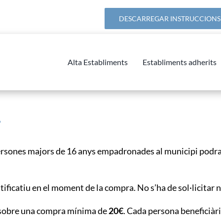
DESCARREGAR INSTRUCCIONS
Alta Establiments
Establiments adherits
?
persones majors de 16 anys empadronades al municipi podran
ificatiu en el moment de la compra. No s’ha de sol·licitar
sobre una compra mínima de
20€
. Cada persona beneficiàr