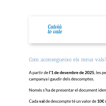
Skip
to
content
Com aconsegueixo els meus vals
A partir de
l’1 de desembre de 2025
, les 
campanya i gaudir dels descomptes.
Només s’ha de presentar el document ident
Cada
val
de descompte té un valor de
10€